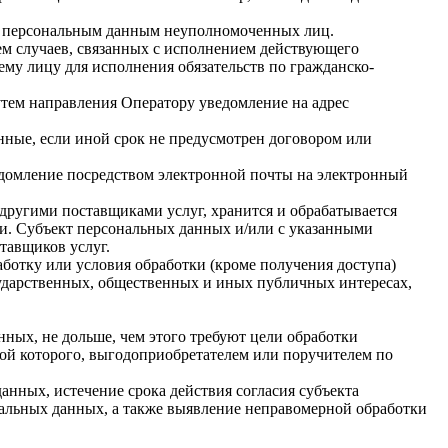
 к персональным данным неуполномоченных лиц.
ием случаев, связанных с исполнением действующего
ему лицу для исполнения обязательств по гражданско-
утем направления Оператору уведомление на адрес
нные, если иной срок не предусмотрен договором или
едомление посредством электронной почты на электронный
 другими поставщиками услуг, хранится и обрабатывается
и. Субъект персональных данных и/или с указанными
ставщиков услуг.
аботку или условия обработки (кроме получения доступа)
сударственных, общественных и иных публичных интересах,
ных, не дольше, чем этого требуют цели обработки
ой которого, выгодоприобретателем или поручителем по
нных, истечение срока действия согласия субъекта
альных данных, а также выявление неправомерной обработки