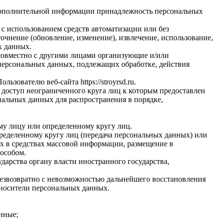
я дополнительной информации принадлежность персональных
с использованием средств автоматизации или без
очнение (обновление, изменение), извлечение, использование,
х данных.
 совместно с другими лицами организующие и/или
персональных данных, подлежащих обработке, действия
ователю веб-сайта https://stroyrsd.ru.
 доступ неограниченного круга лиц к которым предоставлен
альных данных для распространения в порядке,
му лицу или определенному кругу лиц.
ределенному кругу лиц (передача персональных данных) или
х в средствах массовой информации, размещение в
особом.
арства органу власти иностранного государства,
езвозвратно с невозможностью дальнейшего восстановления
носители персональных данных.
нные;