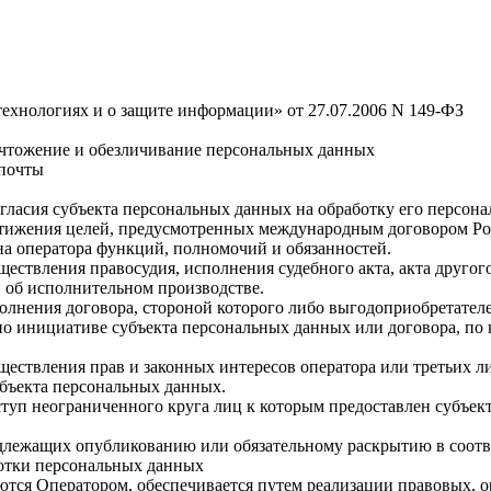
хнологиях и о защите информации» от 27.07.2006 N 149-ФЗ
ничтожение и обезличивание персональных данных
 почты
огласия субъекта персональных данных на обработку его персон
стижения целей, предусмотренных международным договором Ро
а оператора функций, полномочий и обязанностей.
ществления правосудия, исполнения судебного акта, акта друго
 об исполнительном производстве.
олнения договора, стороной которого либо выгодоприобретателе
по инициативе субъекта персональных данных или договора, по 
ществления прав и законных интересов оператора или третьих 
убъекта персональных данных.
ступ неограниченного круга лиц к которым предоставлен субъек
одлежащих опубликованию или обязательному раскрытию в соотв
ботки персональных данных
ются Оператором, обеспечивается путем реализации правовых, 