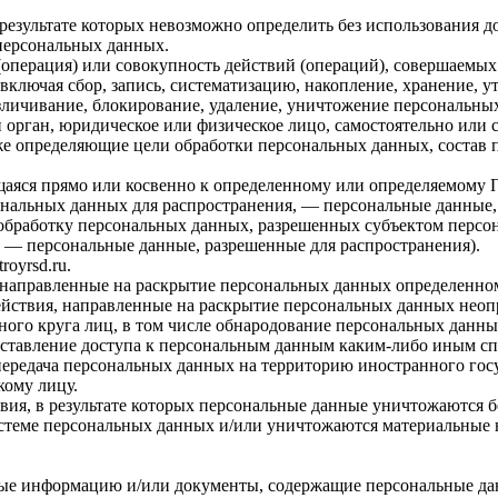
 результате которых невозможно определить без использовани
персональных данных.
операция) или совокупность действий (операций), совершаемых 
ключая сбор, запись, систематизацию, накопление, хранение, ут
безличивание, блокирование, удаление, уничтожение персональны
 орган, юридическое или физическое лицо, самостоятельно или
е определяющие цели обработки персональных данных, состав 
ся прямо или косвенно к определенному или определяемому Польз
ональных данных для распространения, — персональные данные,
 обработку персональных данных, разрешенных субъектом персон
 — персональные данные, разрешенные для распространения).
royrsd.ru.
 направленные на раскрытие персональных данных определенно
йствия, направленные на раскрытие персональных данных неоп
ого круга лиц, в том числе обнародование персональных данны
тавление доступа к персональным данным каким-либо иным сп
ередача персональных данных на территорию иностранного госуд
ому лицу.
ия, в результате которых персональные данные уничтожаются б
теме персональных данных и/или уничтожаются материальные 
ные информацию и/или документы, содержащие персональные да